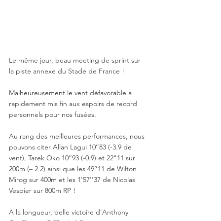
Le même jour, beau meeting de sprint sur 
la piste annexe du Stade de France ! 
Malheureusement le vent défavorable a 
rapidement mis fin aux espoirs de record 
personnels pour nos fusées. 
Au rang des meilleures performances, nous 
pouvons citer Allan Lagui 10’’83 (-3.9 de 
vent), Tarek Oko 10’’93 (-0.9) et 22"11 sur 
200m (– 2.2) ainsi que les 49’’11 de Wilton 
Mirog sur 400m et les 1'57''37 de Nicolas 
Vespier sur 800m RP ! 
A la longueur, belle victoire d’Anthony 