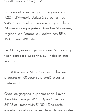
Couffe avec 7.37m (+1.2). 
Également le même jour, à signaler les 
7.22m d'Aymeric Dufag à Suresnes, les 
9’45''62 de Pauline Simon à Tergnier dans 
l'Aisne accompagnée d'Antoine Mortamet, 
régional de l'étape, qui éclate son RP au 
1500m avec 4’00''46. 
Le 30 mai, nous organisions un 2e meeting 
flash consacré au sprint, aux haies et aux 
lancers ! 
Sur 400m haies, Marie Chenal réalise un 
probant 64’’60 pour sa première sur la 
distance ! 
Chez les garçons, superbe série 1 avec 
Timotée Simaga 54’’10, Dylan Chesneau 
54’’25 et Lucas Vivin 54’’82 ! Des perfs 
excellentes alors que les deux derniers cités 