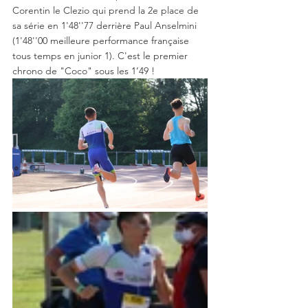
Corentin le Clezio qui prend la 2e place de 
sa série en 1'48''77 derrière Paul Anselmini 
(1'48''00 meilleure performance française 
tous temps en junior 1). C'est le premier 
chrono de "Coco" sous les 1’49 !