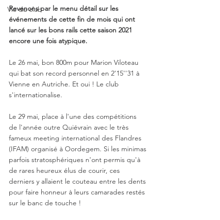
Revenons par le menu détail sur les 
Vie du club
événements de cette fin de mois qui ont 
lancé sur les bons rails cette saison 2021 
encore une fois atypique. 
Le 26 mai, bon 800m pour Marion Viloteau 
qui bat son record personnel en 2'15''31 à 
Vienne en Autriche. Et oui ! Le club 
s'internationalise. 
Le 29 mai, place à l'une des compétitions 
de l'année outre Quiévrain avec le très 
fameux meeting international des Flandres 
(IFAM) organisé à Oordegem. Si les minimas 
parfois stratosphériques n'ont permis qu'à 
de rares heureux élus de courir, ces 
derniers y allaient le couteau entre les dents 
pour faire honneur à leurs camarades restés 
sur le banc de touche ! 