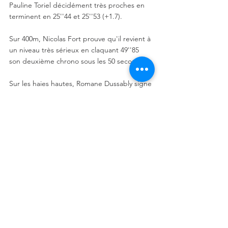
Pauline Toriel décidément très proches en 
terminent en 25''44 et 25''53 (+1.7). 
Sur 400m, Nicolas Fort prouve qu'il revient à 
un niveau très sérieux en claquant 49''85 
son deuxième chrono sous les 50 secondes. 
Sur les haies hautes, Romane Dussably signe 
un encourageant 15''51 (+1.5) sur 100m 
haies alors que sur 110m haies, Mark Lawin 
et Calvin Delta réalisent 15’’82 mais pas dans 
la même course (+2.8 pour Mark et +.1.4 
pour Calvin). Mark récidivant avec 4.40m à la 
perche. 
Côté lancers, Yelena Mokoka dépasse les 
50m au disque avec 50.42m, 58,88m pour 
Arthur Dudit au javelot et 14,34m pour 
Enock Lokossou au poids de 7 kilos ! 