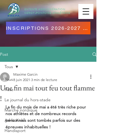
ENTENTE AGGLOMÉRATION
CERGY-PONTOISE
ATHLÉTISME
INSCRIPTIONS 2026-2027 OUVERTES ! CLIQUEZ ICI !
Post
Tous
Maxime Garcin
Tous
8 juin 2021
3 min de lecture
Une fin mai tout feu tout flamme
Piste
!
Le journal du hors-stade
La fin du mois de mai a été très riche pour 
Marche nordique
nos athlètes et de nombreux records 
Athlé Kids
personnels sont tombés parfois sur des 
épreuves inhabituelles ! 
Handisport