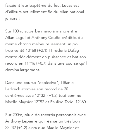
faisaient leur baptême du feu. Lucas est 
d'ailleurs actuellement 5e du bilan national 
juniors !
Sur 100m, superbe mano à mano entre 
Allan Lagui et Anthony Couffe crédités du 
même chrono malheureusement un poil 
trop venté 10’’68 (+2.1) ! Frederic Dufag 
monte décidément en puissance et bat son 
record en 11''16 (+0.7) dans une course qu'il 
domina largement. 
Dans une course "explosive", Tiffanie 
Ledreck atomise son record de 20 
centièmes avec 12’’32  (+1.2) tout comme 
Maelle Maynier 12’’52 et Pauline Toriel 12’’60. 
Sur 200m, pluie de records personnels avec 
Anthony Lepierre qui réalise un très bon 
22''32 (+1.2) alors que Maelle Maynier et 