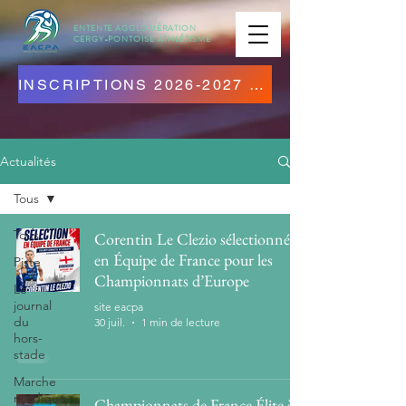
ENTENTE AGGLOMÉRATION
CERGY-PONTOISE
ATHLÉTISME
INSCRIPTIONS 2026-2027 OUVERTES ! CLIQUEZ ICI !
Actualités
Tous
Tous
Corentin Le Clezio sélectionné
en Équipe de France pour les
Piste
Championnats d’Europe
Le
journal
site eacpa
du
30 juil.
1 min de lecture
hors-
stade
Marche
nordique
Championnats de France Élite à