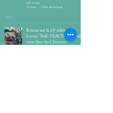
site eacpa
12 mars
2 min de lecture
Retour sur la 23ᵉ édition du
Ceven’ Trail : l’EACPA au rendez-
vous dans les Cévennes
site eacpa
12 mars
2 min de lecture
Championnats de France de
grand fond marche : De Bontin
en or
site eacpa
6 mars
1 min de lecture