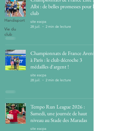
Albi : de belles promesses pour le
Athlé
Kids
club
Handisport
site eacpa
28 juil.
2 min de lecture
Vie du
club
Championnats de France Avenir
à Paris : le club décroche 3
médailles d'argent !
site eacpa
28 juil.
2 min de lecture
Tempo Run League 2026 :
Samedi, une journée de haut
niveau au Stade des Maradas
site eacpa