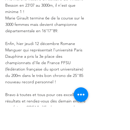
Besson en 23’07 au 3000m, il n’est que 
minime 1 !
Marie Girault termine 6e de la course sur le 
3000 femmes mais devient championne 
départementale en 16’17’’89. 
Enfin, hier jeudi 12 décembre Romane 
Manguer qui représentait l'université Paris 
Dauphine a pris la 3e place des 
championnats d'Ile de France FFSU 
(fédération française du sport universitaire) 
du 200m dans le très bon chrono de 25''85 
nouveau record personnel ! 
Bravo à toutes et tous pour ces excellents 
résultats et rendez-vous dès demain encore 
une fois au CDFAS d'Eaubonne pour les 
championnats départementaux en salle 
toutes catégories. 