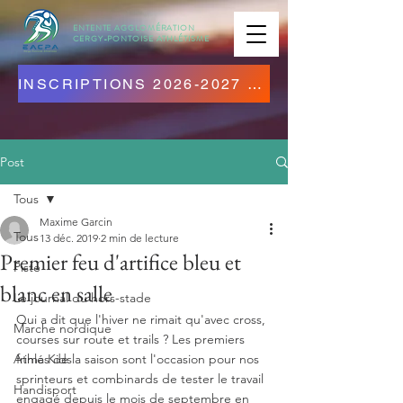
ENTENTE AGGLOMÉRATION
CERGY-PONTOISE
ATHLÉTISME
INSCRIPTIONS 2026-2027 OUVERTES ! CLIQUEZ ICI !
Post
Tous
Maxime Garcin
Tous
13 déc. 2019
2 min de lecture
Premier feu d'artifice bleu et
Piste
blanc en salle
Le journal du hors-stade
Qui a dit que l'hiver ne rimait qu'avec cross, 
Marche nordique
courses sur route et trails ? Les premiers 
Athlé Kids
frimas de la saison sont l'occasion pour nos 
sprinteurs et combinards de tester le travail 
Handisport
engagé depuis le mois de septembre en 