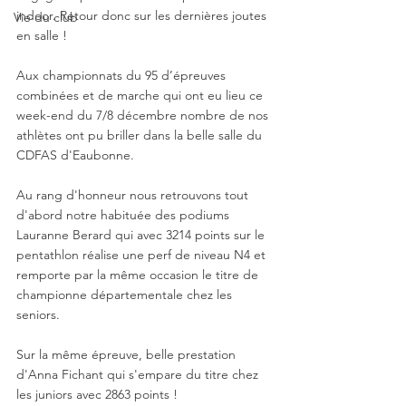
indoor. Retour donc sur les dernières joutes 
Vie du club
en salle ! 
Aux championnats du 95 d’épreuves 
combinées et de marche qui ont eu lieu ce 
week-end du 7/8 décembre nombre de nos 
athlètes ont pu briller dans la belle salle du 
CDFAS d'Eaubonne. 
Au rang d'honneur nous retrouvons tout 
d'abord notre habituée des podiums 
Lauranne Berard qui avec 3214 points sur le 
pentathlon réalise une perf de niveau N4 et 
remporte par la même occasion le titre de 
championne départementale chez les 
seniors. 
Sur la même épreuve, belle prestation 
d'Anna Fichant qui s'empare du titre chez 
les juniors avec 2863 points !  