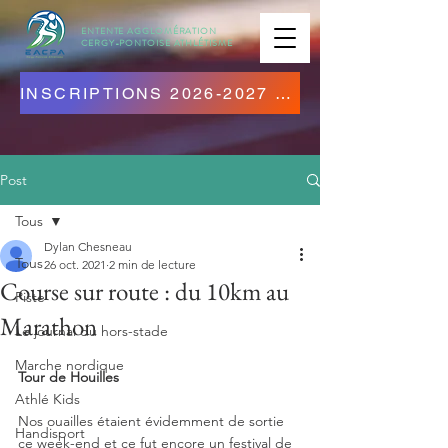
ENTENTE AGGLOMÉRATION
CERGY-PONTOISE
ATHLÉTISME
INSCRIPTIONS 2026-2027 OUVERTES ! CLIQUEZ ICI !
Post
Tous
Dylan Chesneau
Tous
26 oct. 2021
2 min de lecture
Course sur route : du 10km au
Piste
Marathon
Le journal du hors-stade
Marche nordique
Tour de Houilles 
Athlé Kids
Nos ouailles étaient évidemment de sortie 
Handisport
ce week-end et ce fut encore un festival de 