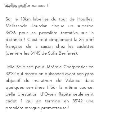
belles performances !
Vie du club
Sur le 10km labellisé du tour de Houilles, 
Melissande Jourdan claque un superbe 
36'36 pour sa première tentative sur la 
distance ! C'est tout simplement la 2e perf 
française de la saison chez les cadettes 
(derrière les 34'45 de Sofia Benfares). 
Jolie 3e place pour Jérémie Charpentier en 
32'32 qui monte en puissance avant son gros 
objectif du marathon de Valence dans 
quelques semaines ! Sur la même course, 
belle prestation d'Owen Rapita seulement 
cadet 1 qui en termine en 35'42 une 
première marque prometteuse !