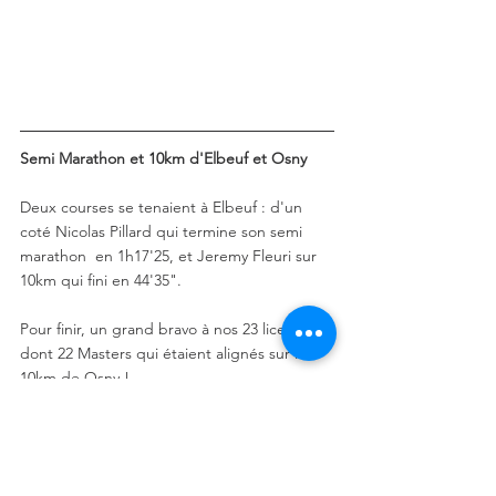
Semi Marathon et 10km d'Elbeuf et Osny 
Deux courses se tenaient à Elbeuf : d'un 
coté Nicolas Pillard qui termine son semi 
marathon  en 1h17'25, et Jeremy Fleuri sur 
10km qui fini en 44'35".
Pour finir, un grand bravo à nos 23 licenciés 
dont 22 Masters qui étaient alignés sur le 
10km de Osny !
Félicitation à tous, le travail paye 