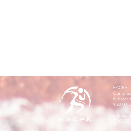
EACPA
Complexe
6, passa
L'UTMB
95000 Po
info.eac
09.83.95.
L'Exploit de 