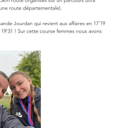
 5km route organisés sur un parcours ultra 
r une route départementale).
ande Jourdan qui revient aux affaires en 17’19 
 19’31 ! Sur cette course femmes nous avons 