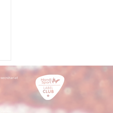
secrétariat
olaires