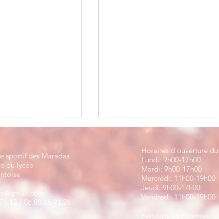
Horaires d'ouverture du 
 sportif des Maradas
Lundi: 9h00-17h00
ge du lycée
Mardi: 9h00-17h00
ntoise
Mercredi: 11h00-19h00
Jeudi: 9h00-17h00
pa@gmail.com
Vendredi: 11h00-19h00
2 nouveaux records du club !
74.13 / 06.80.46.91.26
Bertrand Moulinet !
Pendant les vacances sc