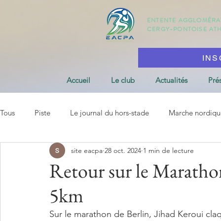
ENTENTE AGGLOMÉR
CERGY-PONTOISE
AT
INS
Accueil
Le club
Actualités
Pré
Tous
Piste
Le journal du hors-stade
Marche nordiqu
site eacpa
28 oct. 2024
1 min de lecture
Retour sur le Marathon
5km
Sur le marathon de Berlin, Jihad Keroui cla