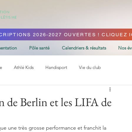
ATION
HLÉTISME
CRIPTIONS 2026-2027 OUVERTES ! CLIQUEZ IC
sentation
Pôle santé
Calendriers & résultats
Nos é
e
Athlé Kids
Handisport
Vie du club
 de Berlin et les LIFA de
que une très grosse performance et franchit la 