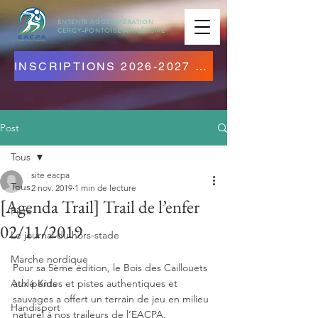
ENTENTE AGGLOMÉRATION
CERGY-PONTOISE
ATHLÉTISME
INSCRIPTIONS 2026-2027 OUVERTES ! CLIQUEZ ICI !
Post
Tous
site eacpa
Tous
2 nov. 2019
1 min de lecture
[Agenda Trail] Trail de l’enfer
Piste
02/11/2019
Le journal du hors-stade
Marche nordique
Pour sa 5ème édition, le Bois des Caillouets 
Athlé Kids
aux pentes et pistes authentiques et 
sauvages a offert un terrain de jeu en milieu 
Handisport
naturel à nos traileurs de l’EACPA.