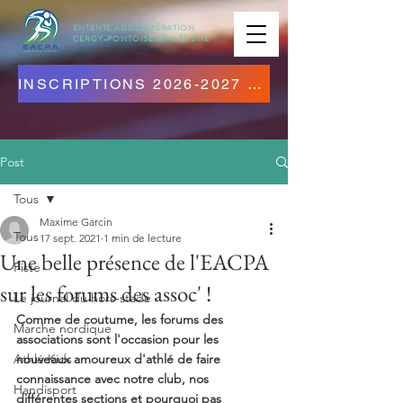
ENTENTE AGGLOMÉRATION
CERGY-PONTOISE
ATHLÉTISME
INSCRIPTIONS 2026-2027 OUVERTES ! CLIQUEZ ICI !
Post
Tous
Maxime Garcin
Tous
17 sept. 2021
1 min de lecture
Une belle présence de l'EACPA
Piste
sur les forums des assoc' !
Le journal du hors-stade
Comme de coutume, les forums des 
Marche nordique
associations sont l'occasion pour les 
Athlé Kids
nouveaux amoureux d'athlé de faire 
connaissance avec notre club, nos 
Handisport
différentes sections et pourquoi pas 