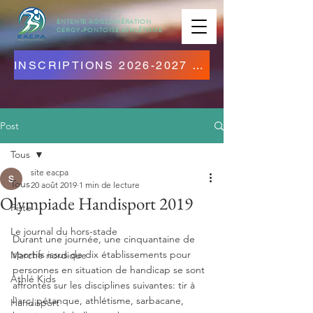
ENTENTE AGGLOMÉRATION
CERGY-PONTOISE
ATHLÉTISME
INSCRIPTIONS 2026-2027 OUVERTES ! CLIQUEZ ICI !
Post
Tous
site eacpa
Tous
20 août 2019
1 min de lecture
Olympiade Handisport 2019
Piste
Le journal du hors-stade
Durant une journée, une cinquantaine de 
sportifs issus de dix établissements pour 
Marche nordique
personnes en situation de handicap se sont 
Athlé Kids
affrontés sur les disciplines suivantes: tir à 
l'arc, pétanque, athlétisme, sarbacane, 
Handisport