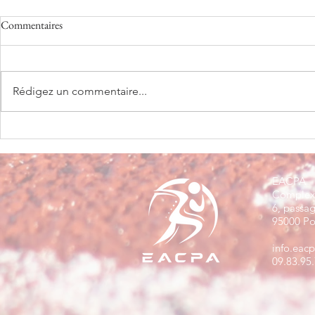
Commentaires
Rédigez un commentaire...
Marathon de Paris 2021 : Luis est
Encore un autr
venu, a vu (peut être) et a vaincu ?
Luis !
EACPA
Complexe
6, passa
95000 Po
info.eac
09.83.95.