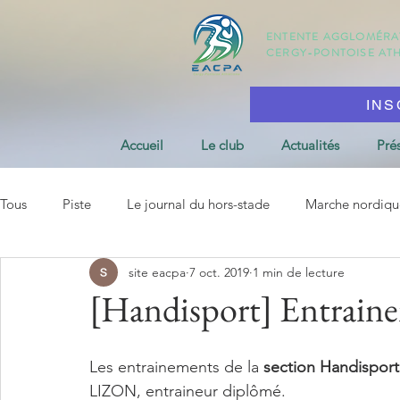
ENTENTE AGGLOMÉR
CERGY-PONTOISE
AT
INS
Accueil
Le club
Actualités
Pré
Tous
Piste
Le journal du hors-stade
Marche nordiqu
site eacpa
7 oct. 2019
1 min de lecture
[Handisport] Entrai
Les entrainements de la 
section Handisport
LIZON, entraineur diplômé.