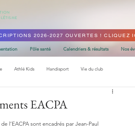
ATION
HLÉTISME
CRIPTIONS 2026-2027 OUVERTES ! CLIQUEZ IC
sentation
Pôle santé
Calendriers & résultats
Nos é
e
Athlé Kids
Handisport
Vie du club
nements EACPA
 de l’EACPA sont encadrés par Jean-Paul 