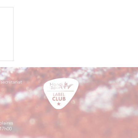
secrétariat
olaires
à17h00