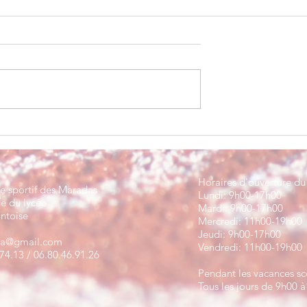
Une perf de taille pour Badr !
e défi relevé pour
Horaires d'ouverture du 
 sportif des Maradas
Lundi: 9h00-17h00
ge du lycée
Mardi: 9h00-17h00
ntoise
Mercredi: 11h00-19h00
Jeudi: 9h00-17h00
pa@gmail.com
Vendredi: 11h00-19h00
74.13 / 06.80.46.91.26
Pendant les vacances sc
Tous les jours de 9h00 