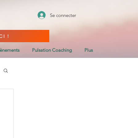
Se connecter
I !
vènements
Pulsation Coaching
Plus