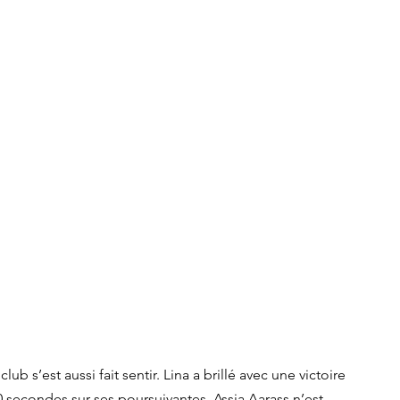
b s’est aussi fait sentir. Lina a brillé avec une victoire 
 secondes sur ses poursuivantes. Assia Aarass n’est 