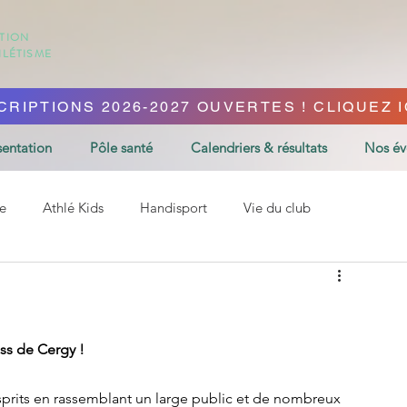
ATION
HLÉTISME
CRIPTIONS 2026-2027 OUVERTES ! CLIQUEZ IC
sentation
Pôle santé
Calendriers & résultats
Nos é
e
Athlé Kids
Handisport
Vie du club
oss de Cergy !
sprits en rassemblant un large public et de nombreux 