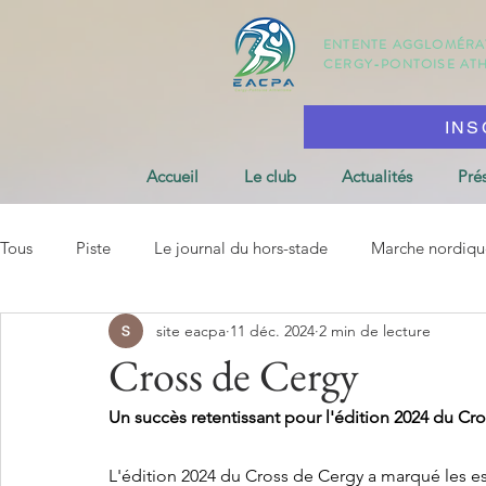
ENTENTE AGGLOMÉR
CERGY-PONTOISE
AT
INS
Accueil
Le club
Actualités
Pré
Tous
Piste
Le journal du hors-stade
Marche nordiqu
site eacpa
11 déc. 2024
2 min de lecture
Cross de Cergy
Un succès retentissant pour l'édition 2024 du Cr
L'édition 2024 du Cross de Cergy a marqué les e