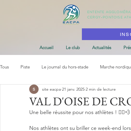
ENTENTE AGGLOMÉR
CERGY-PONTOISE
AT
INS
Accueil
Le club
Actualités
Pré
Tous
Piste
Le journal du hors-stade
Marche nordiqu
site eacpa
21 janv. 2025
2 min de lecture
VAL D'OISE DE CR
Une belle réussite pour nos athlètes ! 🏃‍♂️💨
Nos athlètes ont su briller ce week-end lo