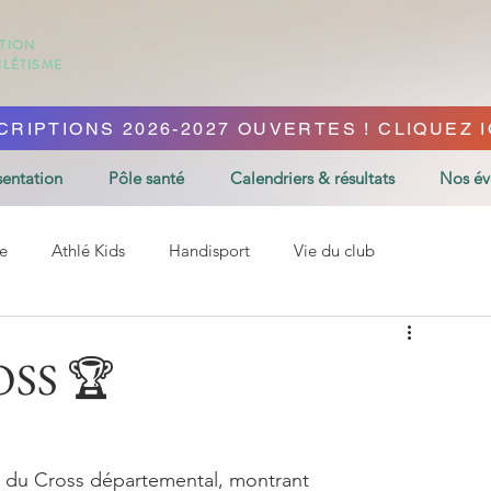
ATION
HLÉTISME
CRIPTIONS 2026-2027 OUVERTES ! CLIQUEZ IC
sentation
Pôle santé
Calendriers & résultats
Nos é
e
Athlé Kids
Handisport
Vie du club
OSS 🏆
rs du Cross départemental, montrant 