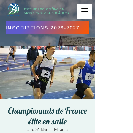
ENTENTE AGGLOMÉRATION
CERGY-PONTOISE
ATHLÉTISME
INSCRIPTIONS 2026-2027 OUVERTES ! CLIQUEZ ICI !
Championnats de France
élite en salle
sam. 26 févr.
  |  
Miramas