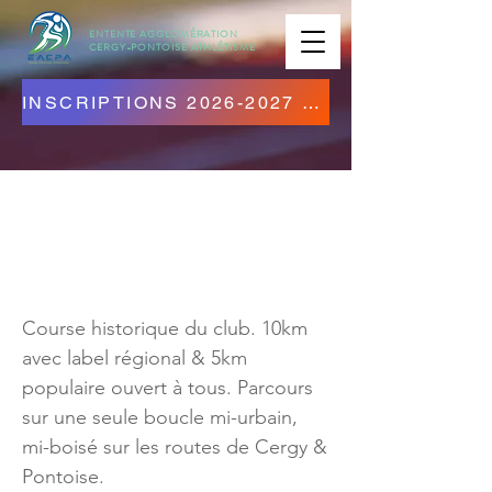
ENTENTE AGGLOMÉRATION
CERGY-PONTOISE
ATHLÉTISME
INSCRIPTIONS 2026-2027 OUVERTES ! CLIQUEZ ICI !
Course du Muguet
2024
Course historique du club. 10km
avec label régional & 5km
populaire ouvert à tous. Parcours
sur une seule boucle mi-urbain,
mi-boisé sur les routes de Cergy &
Pontoise.