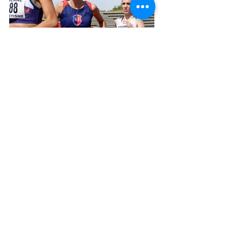
A noter également le 5 août, les 1’57’’81 de 
Maxime Garcin qui s’était déplacé jusqu’à 
Bourgoin Jallieu pour abaisser son meilleur 