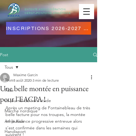
ENTENTE AGGLOMÉRATION
CERGY-PONTOISE
ATHLÉTISME
INSCRIPTIONS 2026-2027 OUVERTES ! CLIQUEZ ICI !
Post
Tous
Maxime Garcin
Tous
8 août 2020
3 min de lecture
Une belle montée en puissance
Piste
pour l'EACPA !
Le journal du hors-stade
Après un meeting de Fontainebleau de très 
Marche nordique
belle facture pour nos troupes, la montée 
Athlé Kids
en puissance progressive entrevue alors 
s’est confirmée dans les semaines qui 
Handisport
suivirent ! 