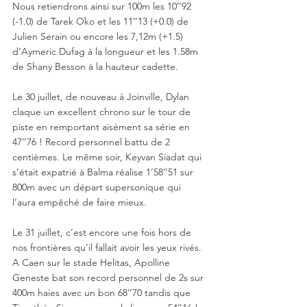
Nous retiendrons ainsi sur 100m les 10’’92 
(-1.0) de Tarek Oko et les 11’’13 (+0.0) de 
Julien Serain ou encore les 7,12m (+1.5) 
d’Aymeric Dufag à la longueur et les 1.58m 
de Shany Besson à la hauteur cadette.
Le 30 juillet, de nouveau à Joinville, Dylan 
claque un excellent chrono sur le tour de 
piste en remportant aisément sa série en 
47’’76 ! Record personnel battu de 2 
centièmes. Le même soir, Keyvan Siadat qui 
s’était expatrié à Balma réalise 1’58’’51 sur 
800m avec un départ supersonique qui 
l’aura empêché de faire mieux. 
Le 31 juillet, c’est encore une fois hors de 
nos frontières qu’il fallait avoir les yeux rivés. 
A Caen sur le stade Helitas, Apolline 
Geneste bat son record personnel de 2s sur 
400m haies avec un bon 68’’70 tandis que 