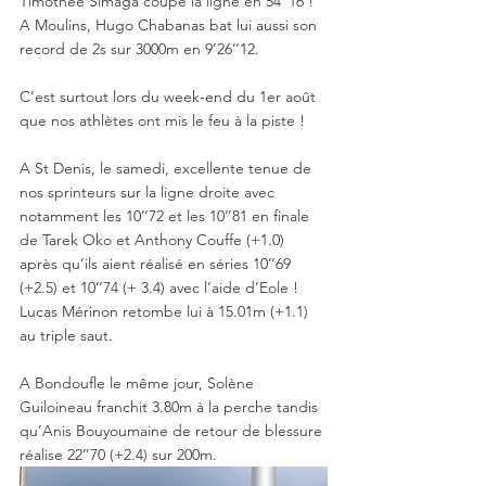
Timothée Simaga coupe la ligne en 54’’16 ! 
A Moulins, Hugo Chabanas bat lui aussi son 
record de 2s sur 3000m en 9’26’’12. 
C’est surtout lors du week-end du 1er août 
que nos athlètes ont mis le feu à la piste ! 
A St Denis, le samedi, excellente tenue de 
nos sprinteurs sur la ligne droite avec 
notamment les 10’’72 et les 10’’81 en finale 
de Tarek Oko et Anthony Couffe (+1.0) 
après qu’ils aient réalisé en séries 10’’69 
(+2.5) et 10’’74 (+ 3.4) avec l’aide d’Eole ! 
Lucas Mérinon retombe lui à 15.01m (+1.1) 
au triple saut. 
A Bondoufle le même jour, Solène 
Guiloineau franchit 3.80m à la perche tandis 
qu’Anis Bouyoumaine de retour de blessure 
réalise 22’’70 (+2.4) sur 200m.