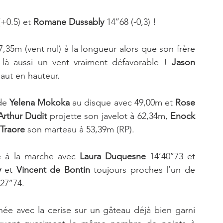
(+0.5) et 
Romane Dussably 
14’’68 (-0,3) ! 
retombe à 7,35m (vent nul) à la longueur alors que son frère 
c là aussi un vent vraiment défavorable ! 
Jason 
saut en hauteur. 
de 
Yelena Mokoka
 au disque avec 49,00m et
 Rose 
Arthur Dudit
 projette son javelot à 62,34m, 
Enock 
Traore
 son marteau à 53,39m (RP).  
é à la marche avec 
Laura Duquesne
 14’40’’73 et 
y
 et 
Vincent de Bontin
 toujours proches l’un de 
27’’74. 
ée avec la cerise sur un gâteau déjà bien garni 