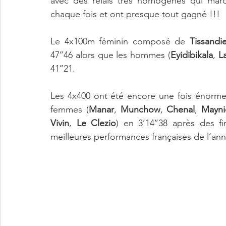
avec des relais très homogènes qui mar
chaque fois et ont presque tout gagné !!! 
Le 4x100m féminin composé de 
Tissandie
47’’46 alors que les hommes (
Eyidibikala
, 
L
41’’21. 
Les 4x400 ont été encore une fois énorme 
femmes (
Manar
, 
Munchow
, 
Chenal
, 
Mayni
Vivin
, 
Le Clezio
) en 3’14’’38 après des f
meilleures performances françaises de l’a