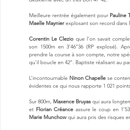
Meilleure rentrée également pour 
Pauline T
Maelle Maynier
 explosant son record dans la
Corentin Le Clezio
 que l’on savait comple
son 1500m en 3’46’’36 (RP explosé). Aprè
prendre la course à son compte, notre spéci
qu’il boucle en 42’’. Baptiste réalisant au p
L’incontournable 
Ninon Chapelle
 se conten
évidentes ce qui nous rapporte 1 021 points
Sur 800m, 
Maxence Bruyas
 qui aura longte
et 
Florian Créance
Marie Munchow
 qui aura pris des risques e