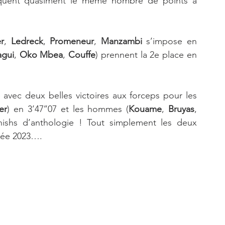
quent quasiment le même nombre de points à 
r
, 
Ledreck
, 
Promeneur
, 
Manzambi 
s’impose en 
agui
, 
Oko Mbea
, 
Couffe
) prennent la 2e place en 
avec deux belles victoires aux forceps pour les 
er
) en 3’47’’07 et les hommes (
Kouame
, 
Bruyas
, 
inishs d’anthologie ! Tout simplement les deux 
nnée 2023….