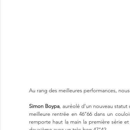
Au rang des meilleures performances, nous 
Simon Boypa
, auréolé d’un nouveau statut de
meilleure rentrée en 46’’66 dans un couloir
remporte haut la main la première série et
deuxième avec un très bon 47’’42. 