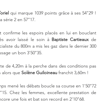
oriel
 qui marque 1039 points grâce à ses 54’’29 ! 
 série 2 en 57’’17. 
t confirme les espoirs placés en lui en bouclant 
s avoir laissé le soin à 
Baptiste Cartieaux 
de 
aliste du 800m a mis les gaz dans le dernier 300 
assage un bon 3’50’’35.  
te de 4,20m à la perche dans des conditions pas 
 alors que 
Solène Guiloineau
 franchit 3,60m ! 
mps mené les débats boucle sa course en 1’50’’72 
 assure le coup en 1’53’’15. Chez les femmes, excellente prestation de 
ncore une fois et bat son record en 2’10’’68. 