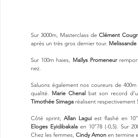
Sur 3000m, Masterclass de 
Clément Coug
après un très gros dernier tour. 
Melissande
Sur 100m haies, 
Maïlys Promeneur
 remport
nez. 
Saluons également nos coureurs de 400m h
qualité. 
Marie Chenal
 bat son record d’u
Timothée Simaga
 réalisent respectivement 5
Côté sprint, 
Allan Lagui
Eloges Eyidibakala
 en 10’’78 (-0,5). Sur 2
Chez les femmes, 
Cindy Amon
 en termine en