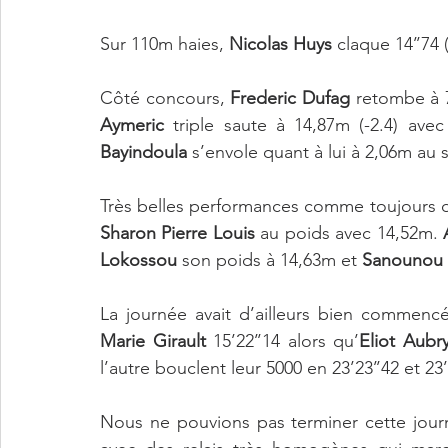
Sur 110m haies, 
Nicolas Huys
 claque 14’’74 
Côté concours, 
Frederic Dufag 
Aymeric
 triple saute à 14,87m (-2.4) ave
Bayindoula
 s’envole quant à lui à 2,06m au 
Très belles performances comme toujours 
Sharon Pierre Louis
 au poids avec 14,52m. 
Lokossou
 son poids à 14,63m et 
Sanounou 
La journée avait d’ailleurs bien commenc
Marie Girault
 15’22’’14 alors qu’
Eliot Aubr
l’autre bouclent leur 5000 en 23’23’’42 et 23’
Nous ne pouvions pas terminer cette journ