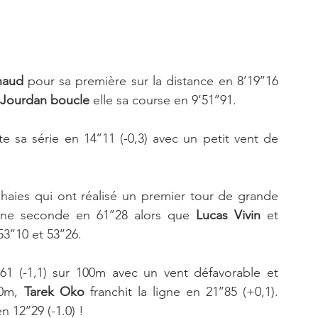
naud
 pour sa première sur la distance en 8’19’’16 
 Jourdan boucle
 elle sa course en 9’51’’91. 
e sa série en 14’’11 (-0,3) avec un petit vent de 
aies qui ont réalisé un premier tour de grande 
ne seconde en 61’’28 alors que 
Lucas Vivin
 et 
3’’10 et 53’’26. 
 est flashé en 10’’61 (-1,1) sur 100m avec un vent défavorable et 
00m, 
Tarek Oko
 franchit la ligne en 21’’85 (+0,1). 
 12’’29 (-1.0) ! 