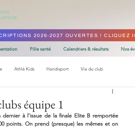
ATION
HLÉTISME
CRIPTIONS 2026-2027 OUVERTES ! CLIQUEZ IC
sentation
Pôle santé
Calendriers & résultats
Nos é
e
Athlé Kids
Handisport
Vie du club
clubs équipe 1
dernier à l’issue de la finale Elite B remportée 
000 points. On prend (presque) les mêmes et on 