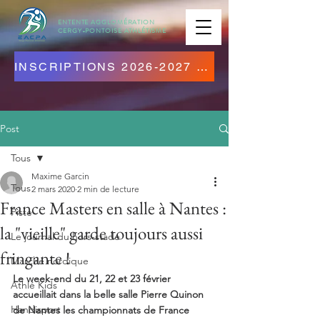
ENTENTE AGGLOMÉRATION
CERGY-PONTOISE
ATHLÉTISME
INSCRIPTIONS 2026-2027 OUVERTES ! CLIQUEZ ICI !
Post
Tous
Maxime Garcin
Tous
2 mars 2020
2 min de lecture
France Masters en salle à Nantes :
Piste
la "vieille" garde toujours aussi
Le journal du hors-stade
fringante !
Marche nordique
Le week-end du 21, 22 et 23 février 
Athlé Kids
accueillait dans la belle salle Pierre Quinon 
Handisport
de Nantes les championnats de France 