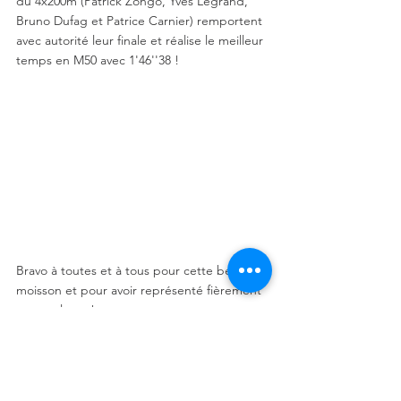
du 4x200m (Patrick Zongo, Yves Legrand, 
Bruno Dufag et Patrice Carnier) remportent 
avec autorité leur finale et réalise le meilleur 
temps en M50 avec 1'46''38 ! 
Bravo à toutes et à tous pour cette belle 
moisson et pour avoir représenté fièrement 
nos couleurs ! 