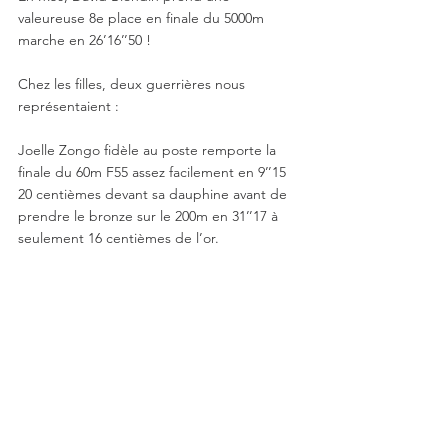
valeureuse 8e place en finale du 5000m 
marche en 26’16’’50 !
Chez les filles, deux guerrières nous 
représentaient :
Joelle Zongo fidèle au poste remporte la 
finale du 60m F55 assez facilement en 9’’15 
20 centièmes devant sa dauphine avant de 
prendre le bronze sur le 200m en 31’’17 à 
seulement 16 centièmes de l’or.