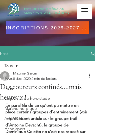
ENTENTE AGGLOMÉRATION
CERGY-PONTOISE
ATHLÉTISME
INSCRIPTIONS 2026-2027 OUVERTES ! CLIQUEZ ICI !
Post
Tous
Maxime Garcin
Tous
8 déc. 2020
2 min de lecture
Des coureurs confinés....mais
Piste
heureux !
Le journal du hors-stade
En parallèle de ce qu'ont pu mettre en 
Marche nordique
place certains groupes d'entraînement (voir 
Athlé Kids
le précédent article sur le groupe trail 
d'Antoine Devacht), le groupe de 
Handisport
Dominique Colette ne s'est pas reposé sur 